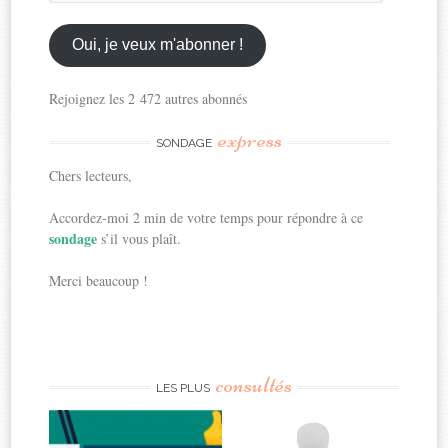
mon
email
ici
Oui, je veux m'abonner !
Rejoignez les 2 472 autres abonnés
express
SONDAGE
Chers lecteurs,
Accordez-moi 2 min de votre temps pour répondre à ce
sondage
s’il vous plaît.
Merci beaucoup !
consultés
LES PLUS