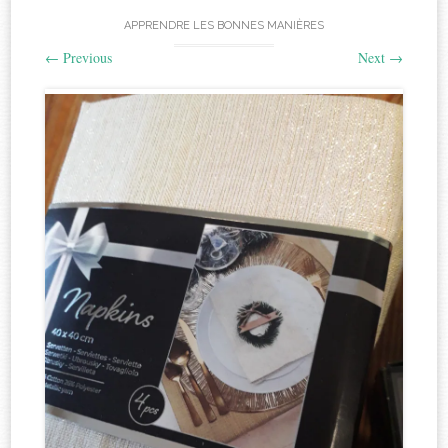
APPRENDRE LES BONNES MANIÈRES
←
Previous
Next
→