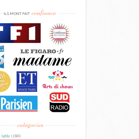
confiance
ILS M’ONT FAIT
catégories
 table
(180)