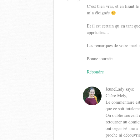
C’est bien vrai, et en lisant l
m’a éloignée
Et il est certain qu’en tant q
appréciées…
Les remarques de votre mari s
Bonne journée.
Répondre
JeuneLady
says:
Chère Mely,
Le commentaire est
que ce soit totalem
On oublie souvent q
retourner au domicil
ont organisé une « 
proche ni découvrir