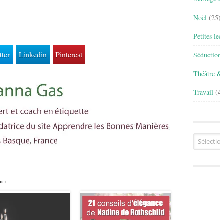
Noël
(25
Petites l
tter
Linkedin
Pinterest
Séductio
Théâtre 
Travail
(4
Archives
n :