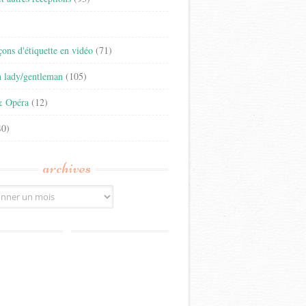
)
eçons d'étiquette en vidéo
(71)
n lady/gentleman
(105)
& Opéra
(12)
0)
archives