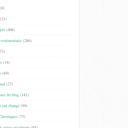
(8)
(21)
jets
(406)
vestimentaire
(286)
73)
es
(14)
e
(69)
onal
(27)
sses du blog
(141)
s ont changé
(99)
 Chroniques
(75)
t autres réceptions
(93)