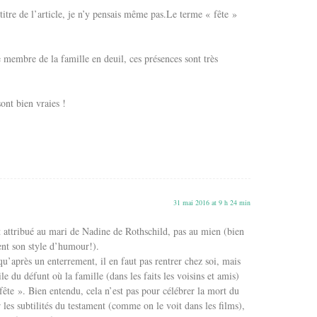
e titre de l’article, je n’y pensais même pas.Le terme « fête »
ue membre de la famille en deuil, ces présences sont très
ont bien vraies !
31 mai 2016 at 9 h 24 min
 attribué au mari de Nadine de Rothschild, pas au mien (bien
ent son style d’humour!).
u’après un enterrement, il en faut pas rentrer chez soi, mais
e du défunt où la famille (dans les faits les voisins et amis)
fête ». Bien entendu, cela n’est pas pour célébrer la mort du
 les subtilités du testament (comme on le voit dans les films),