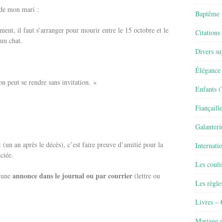
 de mon mari :
Baptême
nt, il faut s’arranger pour mourir entre le 15 octobre et le
Citations
un chat.
Divers su
Élégance 
n peut se rendre sans invitation. »
Enfants
(
Fiançaill
Galanteri
t
(un an après le décès), c’est faire preuve d’amitié pour la
Internati
ciée.
Les couli
annonce dans le journal ou par courrier
r une
(lettre ou
Les règle
Livres –
Mariage e