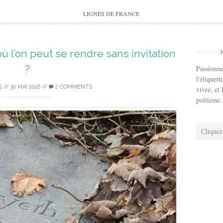
to
content
LIGNES DE FRANCE
où l’on peut se rendre sans invitation
?
Passionné
l'étiquett
S
//
30 MAI 2016
//
2 COMMENTS
vivre, et 
politesse.
Cliquez