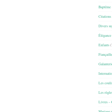
Baptême
Citations
Divers su
Élégance 
Enfants
(
Fiançaill
Galanteri
Internati
Les couli
Les règle
Livres –
Mariage e