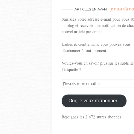
premièr
ARTICLES EN AVANT
Saisissez votre adresse e-mail pour vous a
au blog et recevoir une notification de cha
nouvel article par email.
Ladies & Gentlemans, vous pouvez vous
désabonner à tout moment.
Voulez-vous en savoir plus sur les subtilité
l'étiquette ?
J'inscris
mon
email
ici
Oui, je veux m'abonner !
Rejoignez les 2 472 autres abonnés