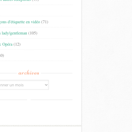
)
eçons d'étiquette en vidéo
(71)
n lady/gentleman
(105)
& Opéra
(12)
0)
archives