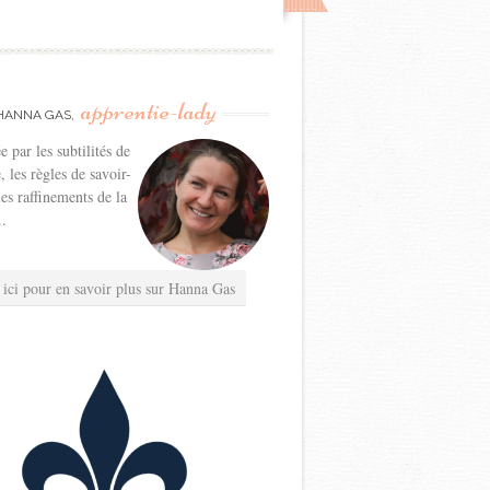
apprentie-lady
HANNA GAS,
e par les subtilités de
e, les règles de savoir-
les raffinements de la
..
 ici pour en savoir plus sur Hanna Gas