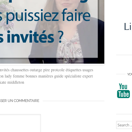
vités chaussettes outarge pire protcole étiquettes usages
YO
on lady femme bonnes manières guide spécialiste expert
 kate middleton
SSER UN COMMENTAIRE
Search
for: