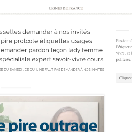
to
content
LIGNES DE FRANCE
ssettes demander à nos invités
pire protcole étiquettes usages
Passionné
l'étiquett
demander pardon leçon lady femme
vivre, et 
écialiste expert savoir-vivre cours
politesse.
ÉE DU SAMEDI : CE QU’IL NE FAUT PAS DEMANDER À NOS INVITÉS
Cliquez
!