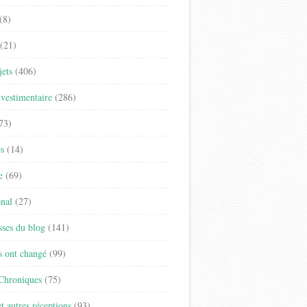
(8)
(21)
jets
(406)
vestimentaire
(286)
73)
es
(14)
e
(69)
onal
(27)
sses du blog
(141)
s ont changé
(99)
 Chroniques
(75)
t autres réceptions
(93)