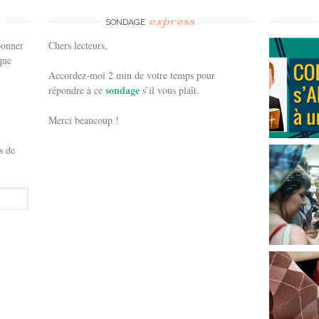
e
express
SONDAGE
bonner
Chers lecteurs,
que
Accordez-moi 2 min de votre temps pour
sondage
répondre à ce
s’il vous plaît.
Merci beaucoup !
s de