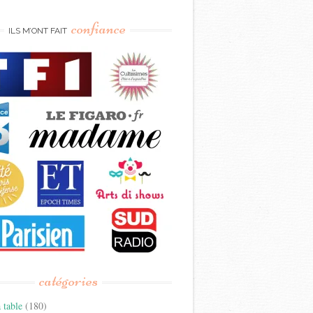
confiance
ILS M’ONT FAIT
catégories
 table
(180)