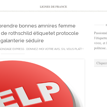
to
content
LIGNES DE FRANCE
prendre bonnes amnires femme
e rothschild étiquetet protocole
Passionné
l'étiquett
galanterie séduire
vivre, et 
politesse.
SONDAGE EXPRESS : DONNEZ-MOI VOTRE AVIS, S’IL VOUS PLAÎT !
Cliquez