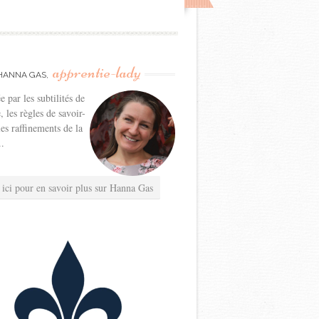
apprentie-lady
HANNA GAS,
e par les subtilités de
e, les règles de savoir-
les raffinements de la
..
 ici pour en savoir plus sur Hanna Gas