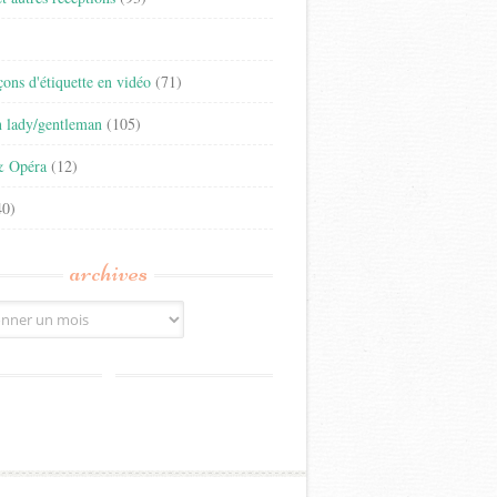
)
eçons d'étiquette en vidéo
(71)
n lady/gentleman
(105)
& Opéra
(12)
0)
archives