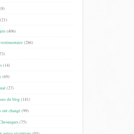
(8)
(21)
jets
(406)
vestimentaire
(286)
73)
es
(14)
e
(69)
onal
(27)
sses du blog
(141)
s ont changé
(99)
 Chroniques
(75)
t autres réceptions
(93)