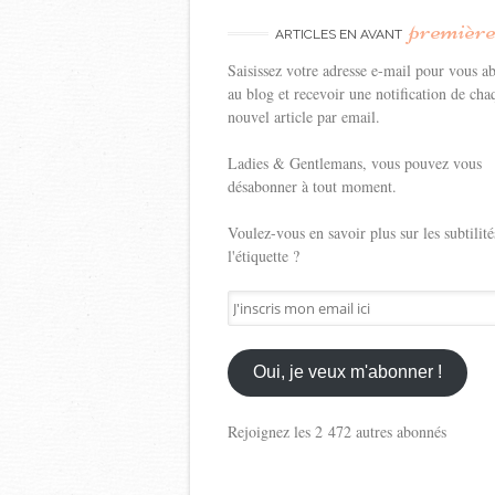
premièr
ARTICLES EN AVANT
Saisissez votre adresse e-mail pour vous a
au blog et recevoir une notification de cha
nouvel article par email.
Ladies & Gentlemans, vous pouvez vous
désabonner à tout moment.
Voulez-vous en savoir plus sur les subtilité
l'étiquette ?
J'inscris
mon
email
ici
Oui, je veux m'abonner !
Rejoignez les 2 472 autres abonnés