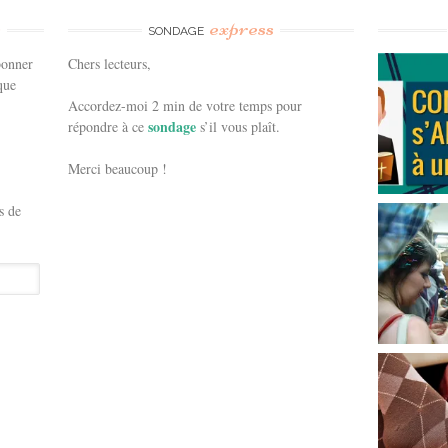
e
express
SONDAGE
bonner
Chers lecteurs,
que
Accordez-moi 2 min de votre temps pour
sondage
répondre à ce
s’il vous plaît.
Merci beaucoup !
s de