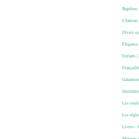
Baptême
Citations
Divers su
Élégance 
Enfants
(
Fiançaill
Galanteri
Internati
Les couli
Les règle
Livres –
Mariage e