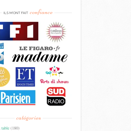
confiance
ILS M’ONT FAIT
catégories
 table
(180)