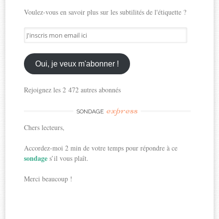
Voulez-vous en savoir plus sur les subtilités de l'étiquette ?
J'inscris
mon
email
ici
Oui, je veux m'abonner !
Rejoignez les 2 472 autres abonnés
express
SONDAGE
Chers lecteurs,
Accordez-moi 2 min de votre temps pour répondre à ce
sondage
s’il vous plaît.
Merci beaucoup !