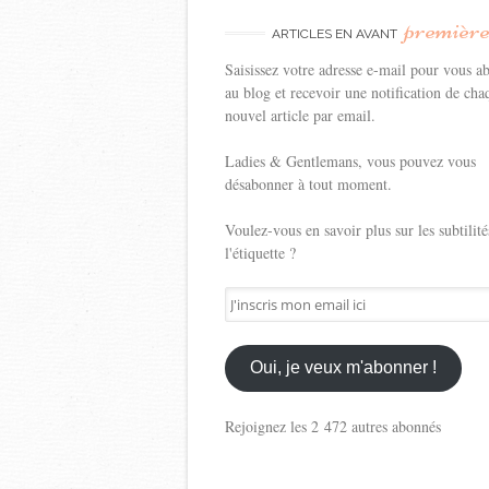
premièr
ARTICLES EN AVANT
Saisissez votre adresse e-mail pour vous a
au blog et recevoir une notification de cha
nouvel article par email.
Ladies & Gentlemans, vous pouvez vous
désabonner à tout moment.
Voulez-vous en savoir plus sur les subtilité
l'étiquette ?
J'inscris
mon
email
ici
Oui, je veux m'abonner !
Rejoignez les 2 472 autres abonnés