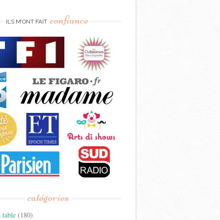
confiance
ILS M’ONT FAIT
catégories
 table
(180)