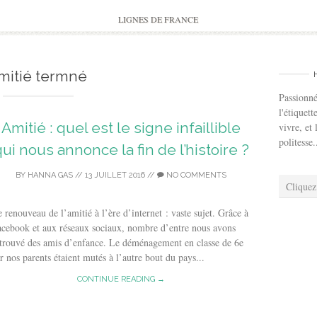
to
content
LIGNES DE FRANCE
mitié termné
Passionné
l'étiquett
Amitié : quel est le signe infaillible
vivre, et 
politesse.
ui nous annonce la fin de l’histoire ?
BY
HANNA GAS
//
13 JUILLET 2016
//
NO COMMENTS
Cliquez
 renouveau de l’amitié à l’ère d’internet : vaste sujet. Grâce à
cebook et aux réseaux sociaux, nombre d’entre nous avons
trouvé des amis d’enfance. Le déménagement en classe de 6e
r nos parents étaient mutés à l’autre bout du pays...
CONTINUE READING →