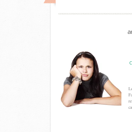
a
q
Le
Fa
re
ca