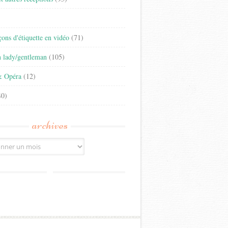
)
eçons d'étiquette en vidéo
(71)
n lady/gentleman
(105)
& Opéra
(12)
0)
archives