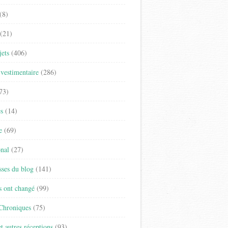
(8)
(21)
jets
(406)
vestimentaire
(286)
73)
es
(14)
e
(69)
onal
(27)
sses du blog
(141)
s ont changé
(99)
 Chroniques
(75)
t autres réceptions
(93)