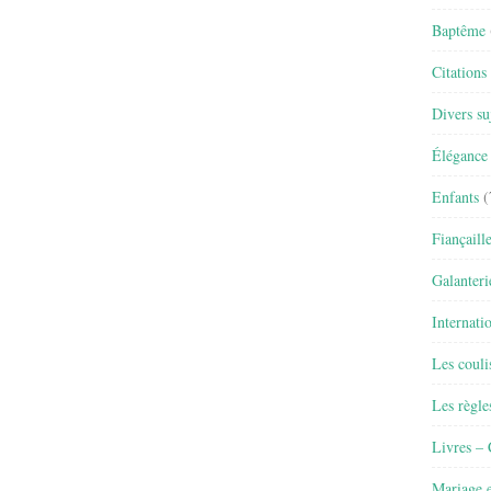
Baptême
Citations
Divers su
Élégance 
Enfants
(
Fiançaill
Galanteri
Internati
Les couli
Les règle
Livres –
Mariage e