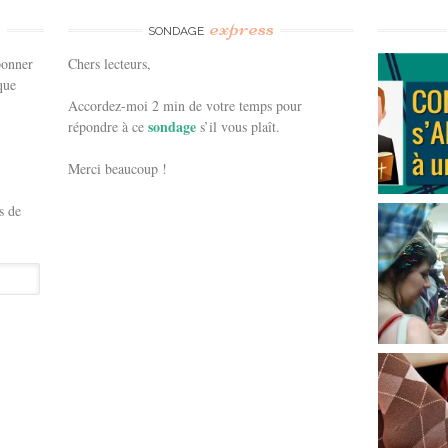
e
express
SONDAGE
bonner
Chers lecteurs,
que
Accordez-moi 2 min de votre temps pour
sondage
répondre à ce
s’il vous plaît.
Merci beaucoup !
s de