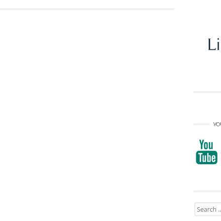
YO
Search
for: