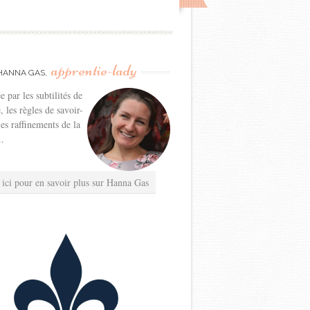
apprentie-lady
HANNA GAS,
e par les subtilités de
e, les règles de savoir-
les raffinements de la
..
 ici pour en savoir plus sur Hanna Gas