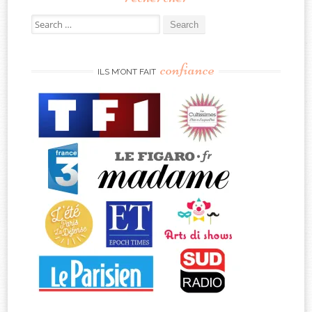
Search
for:
confiance
ILS M’ONT FAIT