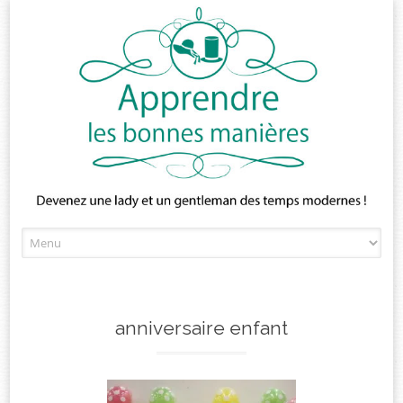
Skip
to
content
anniversaire enfant