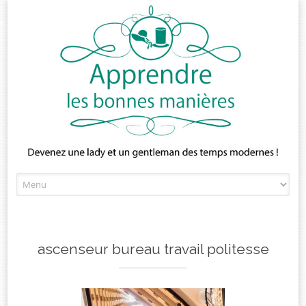
Skip
to
content
ascenseur bureau travail politesse