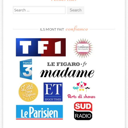
Search
for:
confiance
ILS M’ONT FAIT