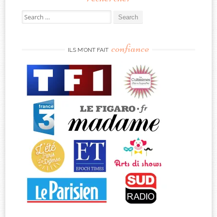
Search
for:
confiance
ILS M’ONT FAIT