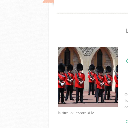
Gr
la
on
le titre, ou encore si le...
C