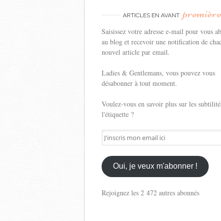
premièr
ARTICLES EN AVANT
Saisissez votre adresse e-mail pour vous a
au blog et recevoir une notification de cha
nouvel article par email.
Ladies & Gentlemans, vous pouvez vous
désabonner à tout moment.
Voulez-vous en savoir plus sur les subtilité
l'étiquette ?
J'inscris
mon
email
ici
Oui, je veux m'abonner !
Rejoignez les 2 472 autres abonnés