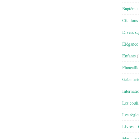
Baptême
Citations
Divers su
Élégance 
Enfants
(
Fiançaill
Galanteri
Internati
Les couli
Les règle
Livres –
Mariage e