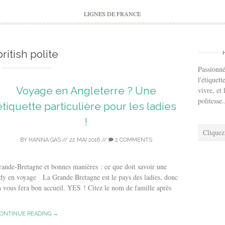
to
content
LIGNES DE FRANCE
british polite
Passionné
l'étiquett
Voyage en Angleterre ? Une
vivre, et 
politesse.
étiquette particulière pour les ladies
!
Cliquez
BY
HANNA GAS
//
22 MAI 2016
//
2 COMMENTS
ande-Bretagne et bonnes manières : ce que doit savoir une
dy en voyage La Grande Bretagne est le pays des ladies, donc
 vous fera bon accueil. YES ! Citez le nom de famille après
ONTINUE READING →