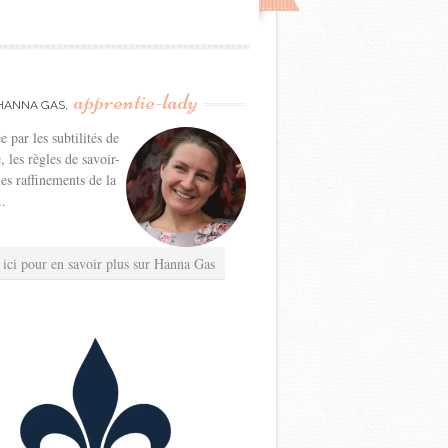
apprentie-lady
HANNA GAS,
e par les subtilités de
e, les règles de savoir-
les raffinements de la
..
 ici pour en savoir plus sur Hanna Gas