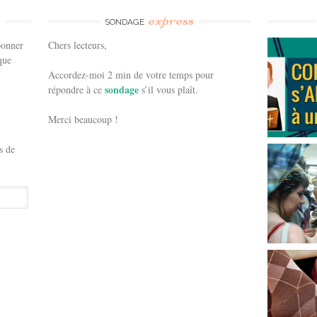
e
express
SONDAGE
bonner
Chers lecteurs,
que
Accordez-moi 2 min de votre temps pour
sondage
répondre à ce
s’il vous plaît.
Merci beaucoup !
s de