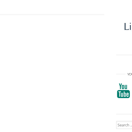
YO
Search
for: