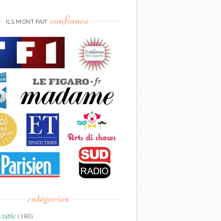
confiance
ILS M’ONT FAIT
catégories
 table
(180)