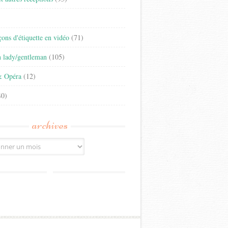
)
eçons d'étiquette en vidéo
(71)
n lady/gentleman
(105)
& Opéra
(12)
0)
archives