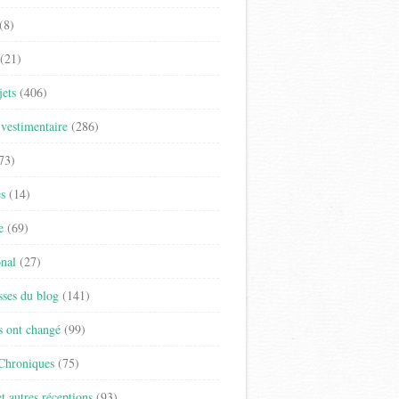
(8)
(21)
jets
(406)
vestimentaire
(286)
73)
es
(14)
e
(69)
onal
(27)
sses du blog
(141)
s ont changé
(99)
 Chroniques
(75)
t autres réceptions
(93)