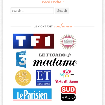
rechercher
Search
for:
confiance
ILS M’ONT FAIT