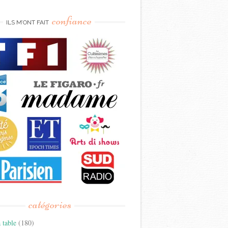
confiance
ILS M’ONT FAIT
catégories
 table
(180)