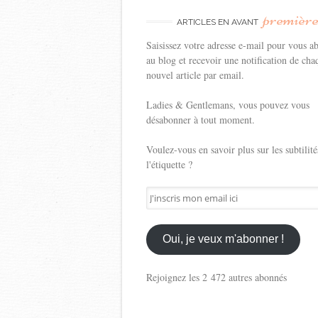
premièr
ARTICLES EN AVANT
Saisissez votre adresse e-mail pour vous a
au blog et recevoir une notification de cha
nouvel article par email.
Ladies & Gentlemans, vous pouvez vous
désabonner à tout moment.
Voulez-vous en savoir plus sur les subtilité
l'étiquette ?
J'inscris
mon
email
ici
Oui, je veux m'abonner !
Rejoignez les 2 472 autres abonnés