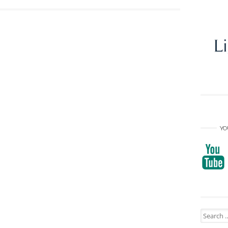
YO
Search
for: