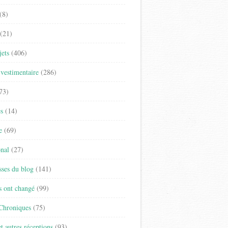
(8)
(21)
jets
(406)
vestimentaire
(286)
73)
es
(14)
e
(69)
onal
(27)
sses du blog
(141)
s ont changé
(99)
 Chroniques
(75)
t autres réceptions
(93)