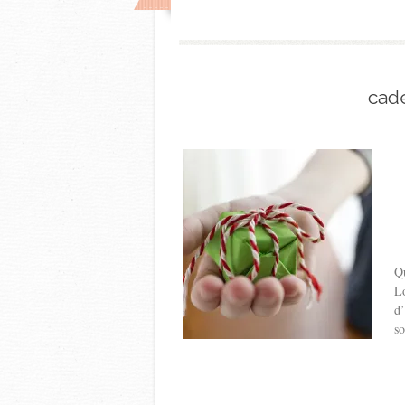
cad
Q
Lo
d’
so