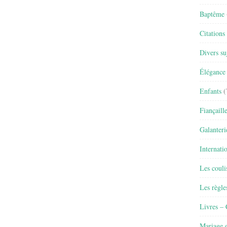
Baptême
Citations
Divers su
Élégance 
Enfants
(
Fiançaill
Galanteri
Internati
Les couli
Les règle
Livres –
Mariage e