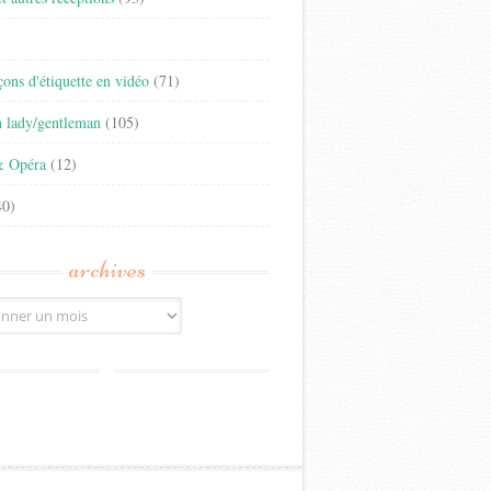
)
eçons d'étiquette en vidéo
(71)
n lady/gentleman
(105)
& Opéra
(12)
0)
archives