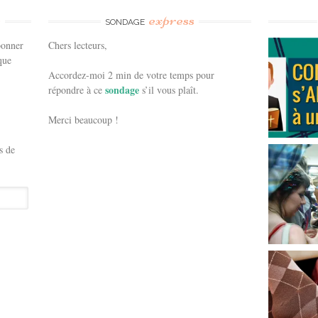
e
express
SONDAGE
bonner
Chers lecteurs,
que
Accordez-moi 2 min de votre temps pour
sondage
répondre à ce
s’il vous plaît.
Merci beaucoup !
s de