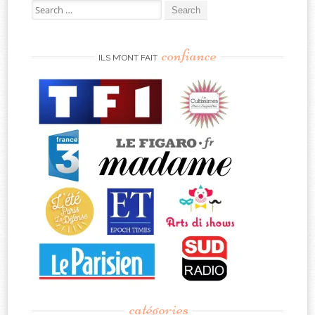
Search
for:
confiance
ILS M’ONT FAIT
catégories