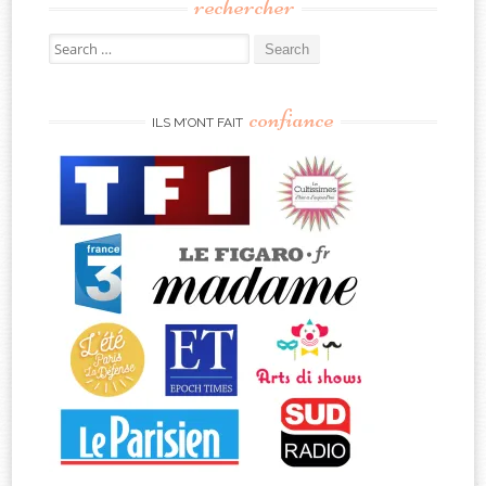
rechercher
Search
for:
confiance
ILS M’ONT FAIT