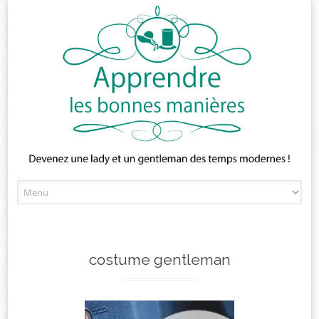
Skip
to
content
costume gentleman