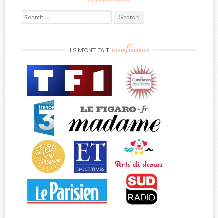
Search
for:
confiance
ILS M’ONT FAIT