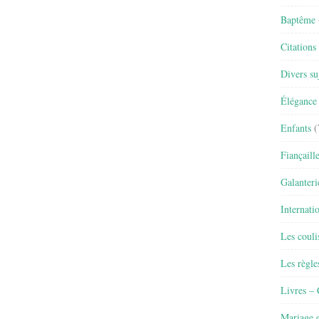
Baptême
Citations
Divers su
Élégance 
Enfants
(
Fiançaill
Galanteri
Internati
Les couli
Les règle
Livres –
Mariage e