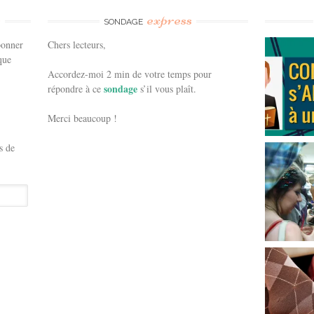
e
express
SONDAGE
bonner
Chers lecteurs,
que
Accordez-moi 2 min de votre temps pour
sondage
répondre à ce
s’il vous plaît.
Merci beaucoup !
s de