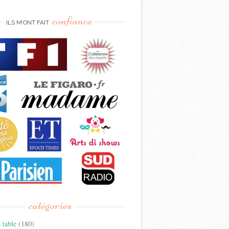
confiance
ILS M’ONT FAIT
catégories
 table
(180)