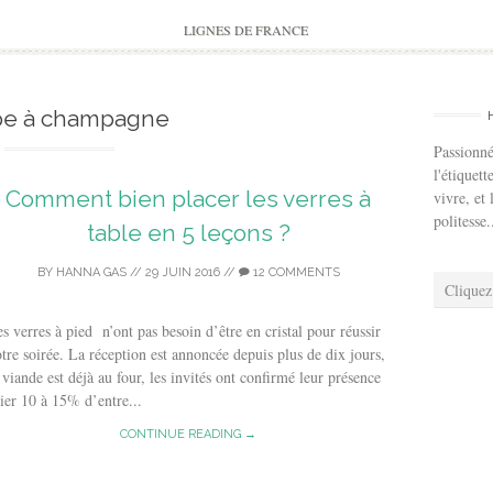
to
content
LIGNES DE FRANCE
pe à champagne
Passionné
l'étiquett
Comment bien placer les verres à
vivre, et 
politesse.
table en 5 leçons ?
BY
HANNA GAS
//
29 JUIN 2016
//
12 COMMENTS
Cliquez
s verres à pied n’ont pas besoin d’être en cristal pour réussir
tre soirée. La réception est annoncée depuis plus de dix jours,
 viande est déjà au four, les invités ont confirmé leur présence
ier 10 à 15% d’entre...
CONTINUE READING →