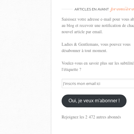
premièr
ARTICLES EN AVANT
Saisissez votre adresse e-mail pour vous a
au blog et recevoir une notification de cha
nouvel article par email.
Ladies & Gentlemans, vous pouvez vous
désabonner à tout moment.
Voulez-vous en savoir plus sur les subtilité
l'étiquette ?
J'inscris
mon
email
ici
Oui, je veux m'abonner !
Rejoignez les 2 472 autres abonnés