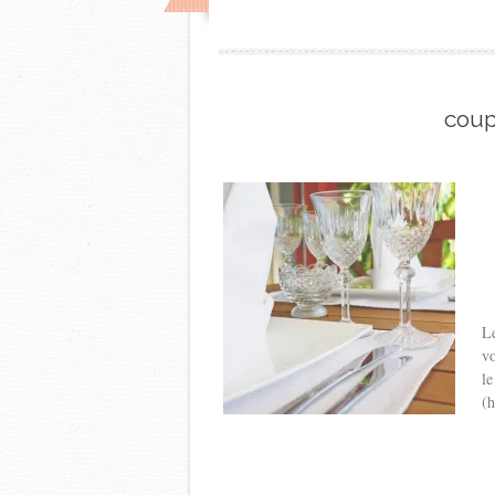
cou
Le
vo
le
(h