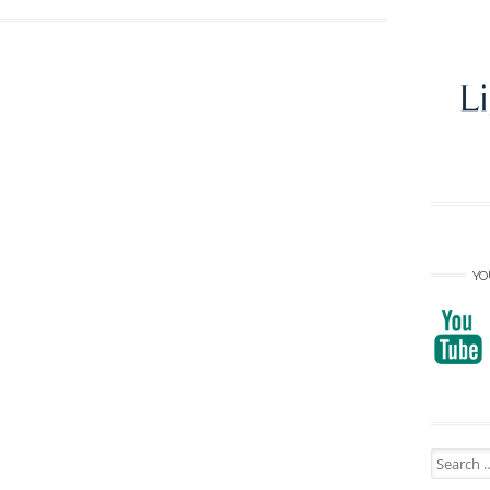
YO
Search
for: