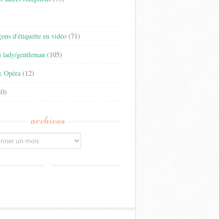
)
eçons d'étiquette en vidéo
(71)
n lady/gentleman
(105)
& Opéra
(12)
0)
archives