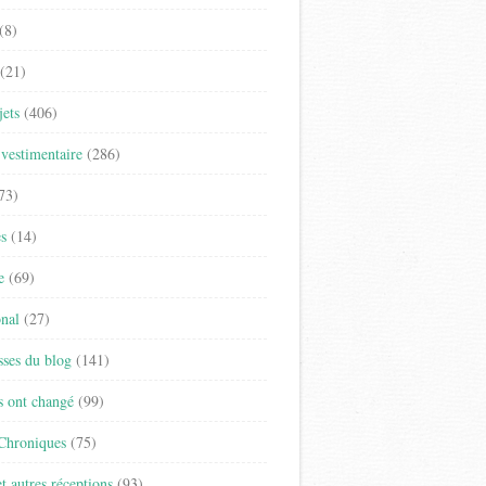
(8)
(21)
jets
(406)
vestimentaire
(286)
73)
es
(14)
e
(69)
onal
(27)
sses du blog
(141)
s ont changé
(99)
 Chroniques
(75)
t autres réceptions
(93)