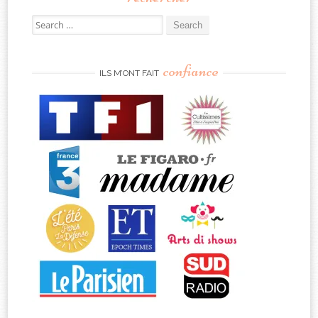
Search
for:
confiance
ILS M’ONT FAIT