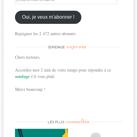
mon
email
ici
Oui, je veux m'abonner !
Rejoignez les 2 472 autres abonnés
express
SONDAGE
Chers lecteurs,
Accordez-moi 2 min de votre temps pour répondre à ce
sondage
s’il vous plaît.
Merci beaucoup !
consultés
LES PLUS