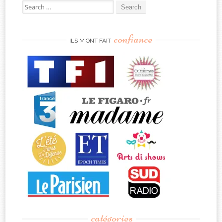
Search
for:
confiance
ILS M’ONT FAIT
catégories