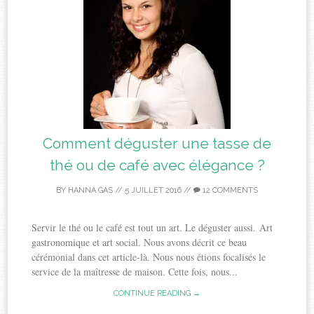
Comment déguster une tasse de
thé ou de café avec élégance ?
BY
HANNA GAS
//
5 JUILLET 2016
//
12 COMMENTS
Servir le thé ou le café est tout un art. Le déguster aussi. Art
gastronomique et art social. Nous avons décrit ce beau
cérémonial dans cet article-là. Nous nous étions focalisés le
service de la maîtresse de maison. Cette fois, nous...
CONTINUE READING →