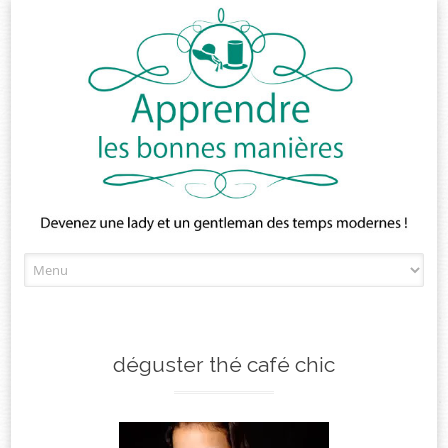
Skip
to
content
déguster thé café chic