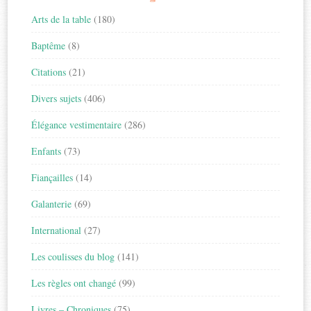
Arts de la table
(180)
Baptême
(8)
Citations
(21)
Divers sujets
(406)
Élégance vestimentaire
(286)
Enfants
(73)
Fiançailles
(14)
Galanterie
(69)
International
(27)
Les coulisses du blog
(141)
Les règles ont changé
(99)
Livres – Chroniques
(75)