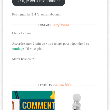
ici
Oui, je veux m'abonner !
Rejoignez les 2 472 autres abonnés
express
SONDAGE
Chers lecteurs,
Accordez-moi 2 min de votre temps pour répondre à ce
sondage
s’il vous plaît.
Merci beaucoup !
consultés
LES PLUS