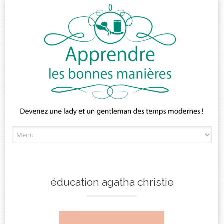
Skip
to
content
éducation agatha christie