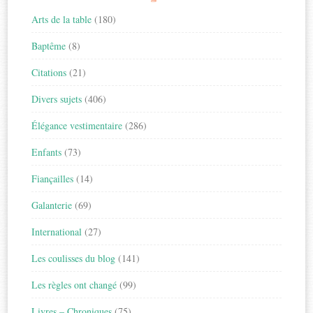
Arts de la table
(180)
Baptême
(8)
Citations
(21)
Divers sujets
(406)
Élégance vestimentaire
(286)
Enfants
(73)
Fiançailles
(14)
Galanterie
(69)
International
(27)
Les coulisses du blog
(141)
Les règles ont changé
(99)
Livres – Chroniques
(75)