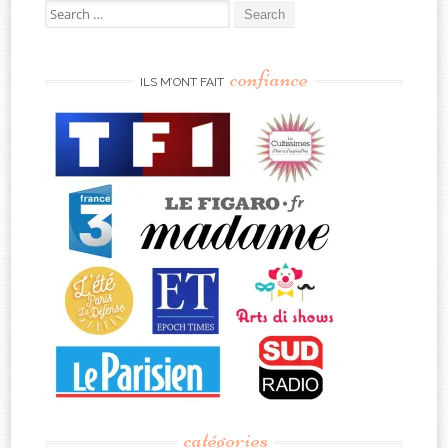
Search
for:
confiance
ILS M’ONT FAIT
catégories