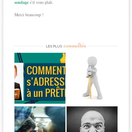
sondage
s’il vous plaît.
Merci beaucoup !
consultés
LES PLUS