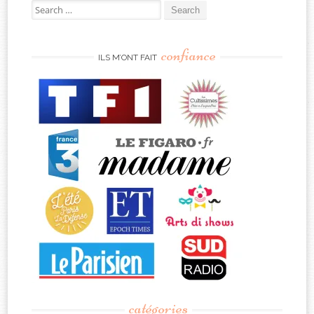
Search
for:
confiance
ILS M’ONT FAIT
catégories