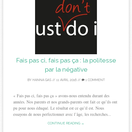
Fais pas ci, fais pas ça : la politesse
par la négative
BY
HANNA GAS
//
11 AVRIL 2016
//
1 COMMENT
« Fais pas ci, fais pas ça » avons-nous entendu durant des
années. Nos parents et nos grands-parents ont fait ce qu’ils ont
pu pour nous éduqué. Le résultat est ce qu’il est. Nous
essayons de nous perfectionner avec l’âge, les recherches...
CONTINUE READING →