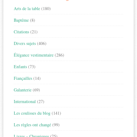
Arts de la table
(180)
Baptême
(8)
Citations
(21)
Divers sujets
(406)
Élégance vestimentaire
(286)
Enfants
(73)
Fiançailles
(14)
Galanterie
(69)
International
(27)
Les coulisses du blog
(141)
Les règles ont changé
(99)
Livres – Chroniques
(75)