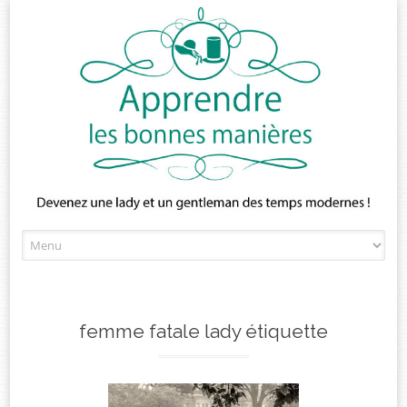
Skip
to
content
femme fatale lady étiquette