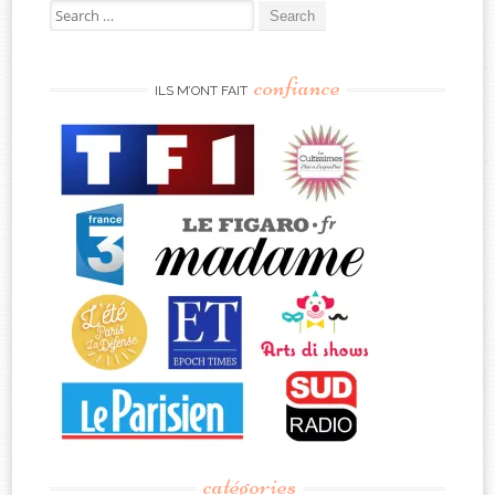
Search
for:
confiance
ILS M’ONT FAIT
catégories