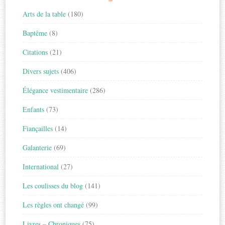
Arts de la table
(180)
Baptême
(8)
Citations
(21)
Divers sujets
(406)
Élégance vestimentaire
(286)
Enfants
(73)
Fiançailles
(14)
Galanterie
(69)
International
(27)
Les coulisses du blog
(141)
Les règles ont changé
(99)
Livres – Chroniques
(75)