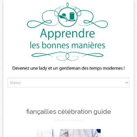
Skip
to
content
fiançailles célébration guide