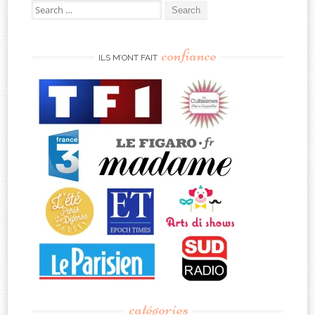
Search
for:
confiance
ILS M’ONT FAIT
catégories