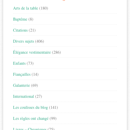
Arts de la table
(180)
Baptême
(8)
Citations
(21)
Divers sujets
(406)
Élégance vestimentaire
(286)
Enfants
(73)
Fiançailles
(14)
Galanterie
(69)
International
(27)
Les coulisses du blog
(141)
Les règles ont changé
(99)
Livres – Chroniques
(75)