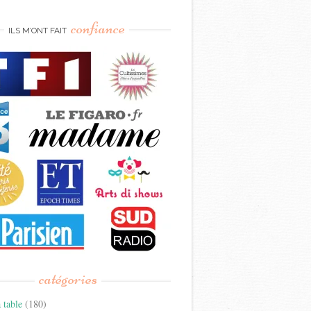
confiance
ILS M’ONT FAIT
catégories
 table
(180)