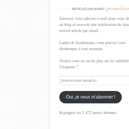
premièr
ARTICLES EN AVANT
Saisissez votre adresse e-mail pour vous a
au blog et recevoir une notification de cha
nouvel article par email.
Ladies & Gentlemans, vous pouvez vous
désabonner à tout moment.
Voulez-vous en savoir plus sur les subtilité
l'étiquette ?
J'inscris
mon
email
ici
Oui, je veux m'abonner !
Rejoignez les 2 472 autres abonnés