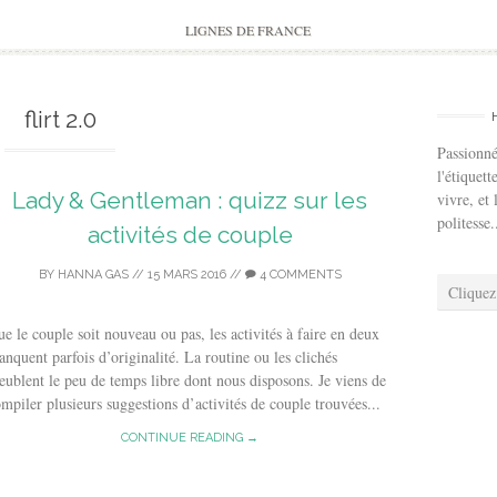
to
content
LIGNES DE FRANCE
flirt 2.0
Passionné
l'étiquett
Lady & Gentleman : quizz sur les
vivre, et 
politesse.
activités de couple
BY
HANNA GAS
//
15 MARS 2016
//
4 COMMENTS
Cliquez
e le couple soit nouveau ou pas, les activités à faire en deux
nquent parfois d’originalité. La routine ou les clichés
ublent le peu de temps libre dont nous disposons. Je viens de
mpiler plusieurs suggestions d’activités de couple trouvées...
CONTINUE READING →