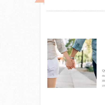
Qu
ma
me
co