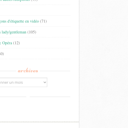
)
eçons d'étiquette en vidéo
(71)
n lady/gentleman
(105)
& Opéra
(12)
0)
archives