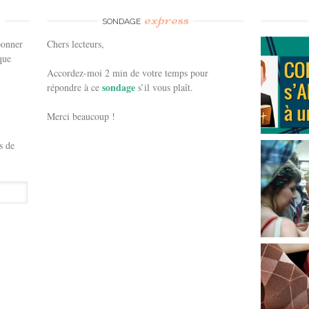
e
express
SONDAGE
bonner
Chers lecteurs,
que
Accordez-moi 2 min de votre temps pour
sondage
répondre à ce
s’il vous plaît.
Merci beaucoup !
s de