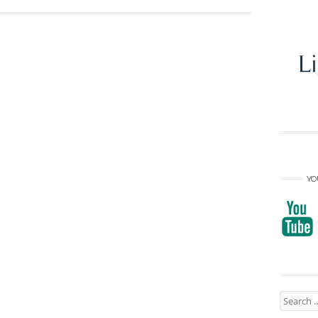
YO
Search
for: