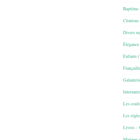
Baptême
Citations
Divers su
Élégance 
Enfants
(
Fiançaill
Galanteri
Internati
Les couli
Les règle
Livres –
Mariage e