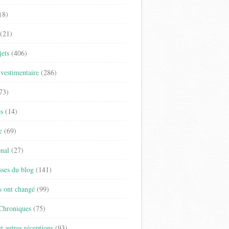
(8)
(21)
jets
(406)
vestimentaire
(286)
73)
es
(14)
e
(69)
onal
(27)
sses du blog
(141)
s ont changé
(99)
 Chroniques
(75)
t autres réceptions
(93)