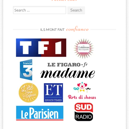
Search
for:
confiance
ILS M’ONT FAIT