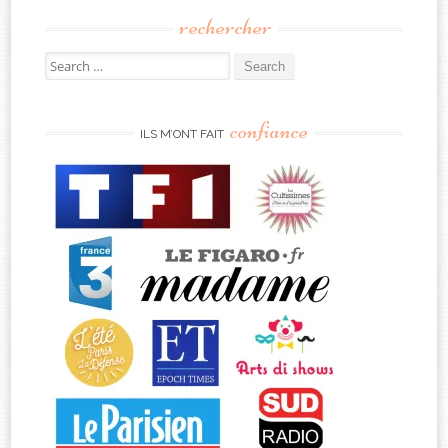
rechercher
Search
for:
confiance
ILS M’ONT FAIT