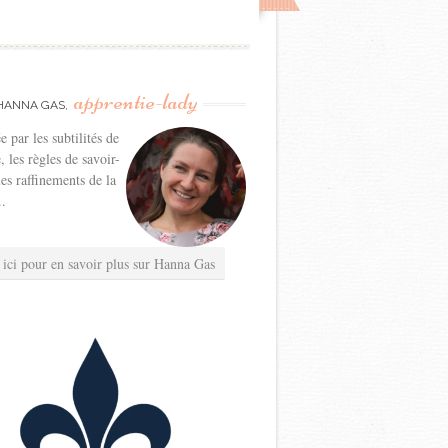
apprentie-lady
HANNA GAS,
e par les subtilités de
e, les règles de savoir-
les raffinements de la
..
 ici pour en savoir plus sur Hanna Gas