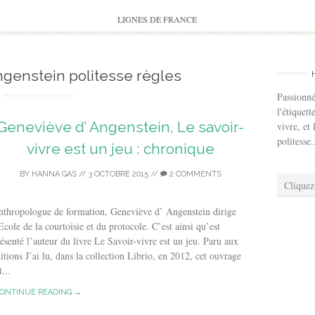
to
content
LIGNES DE FRANCE
genstein politesse règles
Passionné
l'étiquett
Geneviève d’ Angenstein, Le savoir-
vivre, et 
politesse.
vivre est un jeu : chronique
BY
HANNA GAS
//
3 OCTOBRE 2015
//
2 COMMENTS
Cliquez
thropologue de formation, Geneviève d’ Angenstein dirige
Ecole de la courtoisie et du protocole. C’est ainsi qu’est
ésenté l’auteur du livre Le Savoir-vivre est un jeu. Paru aux
itions J’ai lu, dans la collection Librio, en 2012, cet ouvrage
t...
ONTINUE READING →