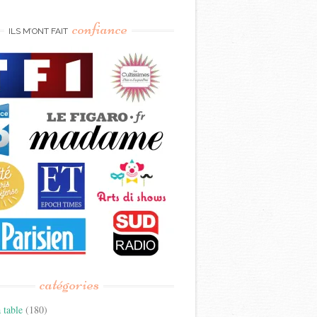
confiance
ILS M’ONT FAIT
catégories
 table
(180)