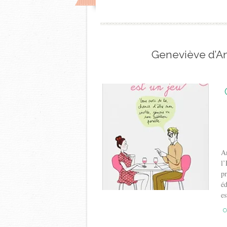
Geneviève d’An
An
l’
pr
éd
es
C