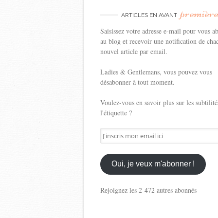
premièr
ARTICLES EN AVANT
Saisissez votre adresse e-mail pour vous a
au blog et recevoir une notification de cha
nouvel article par email.
Ladies & Gentlemans, vous pouvez vous
désabonner à tout moment.
Voulez-vous en savoir plus sur les subtilité
l'étiquette ?
J'inscris
mon
email
ici
Oui, je veux m'abonner !
Rejoignez les 2 472 autres abonnés