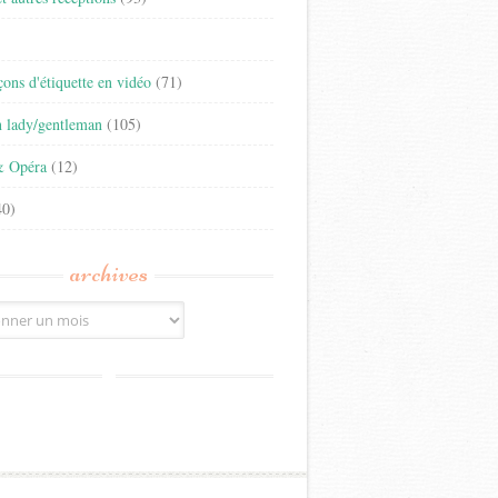
)
eçons d'étiquette en vidéo
(71)
n lady/gentleman
(105)
& Opéra
(12)
0)
archives