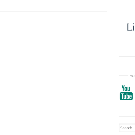
YO
Search
for: