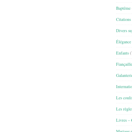
Baptême
Citations
Divers su
Élégance 
Enfants
(
Fiançaill
Galanteri
Internati
Les couli
Les règle
Livres –
Mariage e