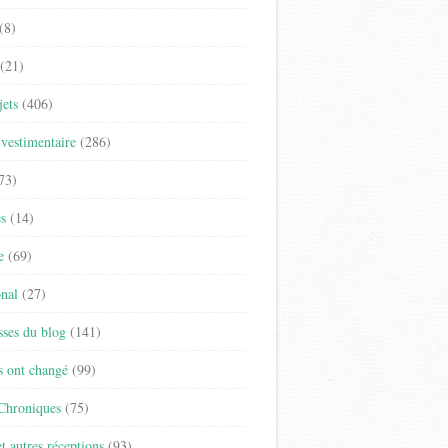
(8)
(21)
jets
(406)
vestimentaire
(286)
73)
es
(14)
e
(69)
onal
(27)
sses du blog
(141)
s ont changé
(99)
 Chroniques
(75)
t autres réceptions
(93)