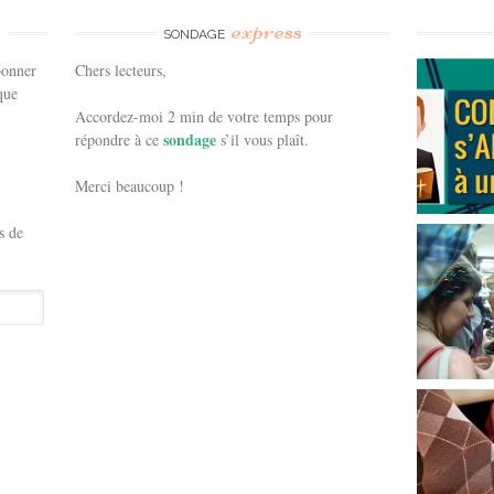
e
express
SONDAGE
bonner
Chers lecteurs,
que
Accordez-moi 2 min de votre temps pour
sondage
répondre à ce
s’il vous plaît.
Merci beaucoup !
s de