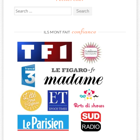
Search
for:
confiance
ILS M’ONT FAIT