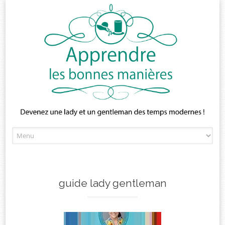
Skip
to
content
guide lady gentleman