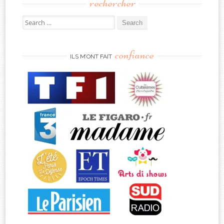
rechercher
Search
for:
confiance
ILS M’ONT FAIT