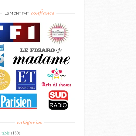
confiance
ILS M’ONT FAIT
catégories
 table
(180)