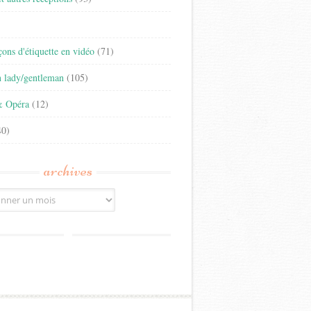
)
eçons d'étiquette en vidéo
(71)
n lady/gentleman
(105)
& Opéra
(12)
0)
archives