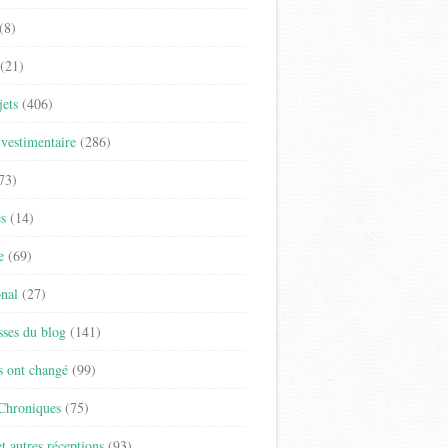
(8)
(21)
jets
(406)
vestimentaire
(286)
73)
es
(14)
e
(69)
onal
(27)
sses du blog
(141)
s ont changé
(99)
 Chroniques
(75)
t autres réceptions
(93)