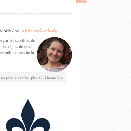
apprentie-lady
HANNA GAS,
e par les subtilités de
e, les règles de savoir-
les raffinements de la
..
 ici pour en savoir plus sur Hanna Gas