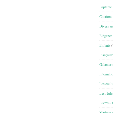
Baptême
Citations
Divers su
Élégance 
Enfants
(
Fiançaill
Galanteri
Internati
Les couli
Les règle
Livres –
Mariage e