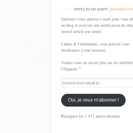
premièr
ARTICLES EN AVANT
Saisissez votre adresse e-mail pour vous a
au blog et recevoir une notification de cha
nouvel article par email.
Ladies & Gentlemans, vous pouvez vous
désabonner à tout moment.
Voulez-vous en savoir plus sur les subtilité
l'étiquette ?
J'inscris
mon
email
ici
Oui, je veux m'abonner !
Rejoignez les 2 472 autres abonnés