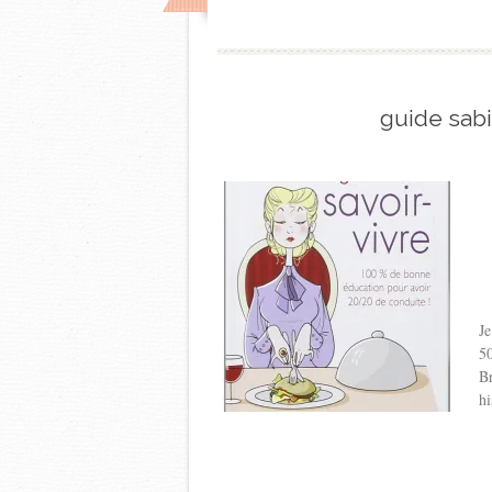
guide sab
Je
50
Br
hi