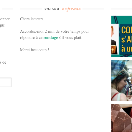
e
express
SONDAGE
bonner
Chers lecteurs,
que
Accordez-moi 2 min de votre temps pour
sondage
répondre à ce
s’il vous plaît.
Merci beaucoup !
s de