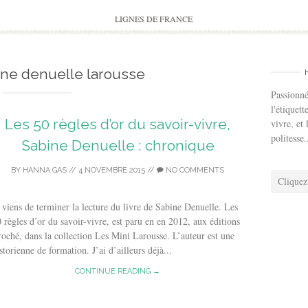
to
content
LIGNES DE FRANCE
ine denuelle larousse
Passionné
l'étiquett
Les 50 règles d’or du savoir-vivre,
vivre, et 
politesse.
Sabine Denuelle : chronique
BY
HANNA GAS
//
4 NOVEMBRE 2015
//
NO COMMENTS
Cliquez
 viens de terminer la lecture du livre de Sabine Denuelle. Les
 règles d’or du savoir-vivre, est paru en en 2012, aux éditions
oché, dans la collection Les Mini Larousse. L’auteur est une
storienne de formation. J’ai d’ailleurs déjà...
CONTINUE READING →