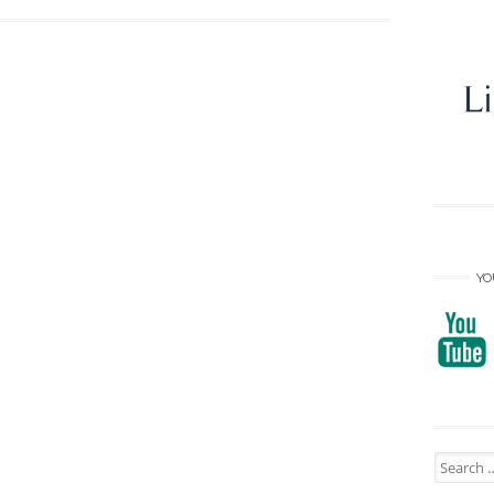
YO
Search
for: