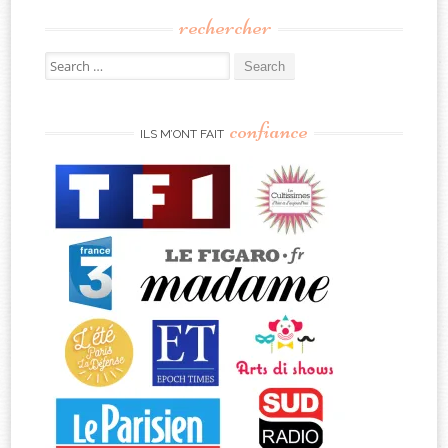
rechercher
Search
for:
confiance
ILS M’ONT FAIT