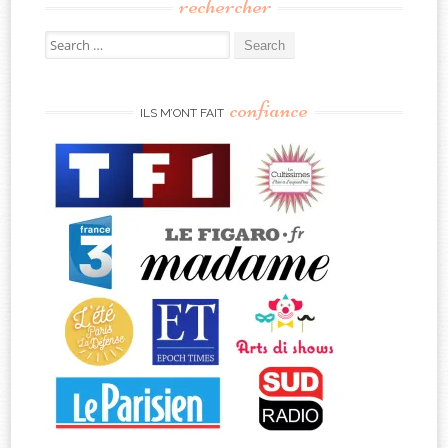
rechercher
Search
for:
confiance
ILS M’ONT FAIT