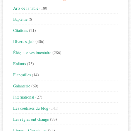
Arts de la table
(180)
Baptême
(8)
Citations
(21)
Divers sujets
(406)
Élégance vestimentaire
(286)
Enfants
(73)
Fiançailles
(14)
Galanterie
(69)
International
(27)
Les coulisses du blog
(141)
Les règles ont changé
(99)
Livres – Chroniques
(75)