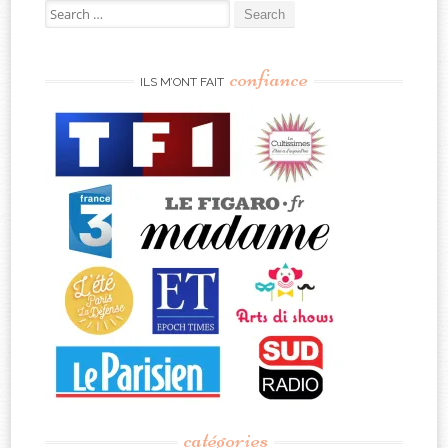
Search
for:
confiance
ILS M’ONT FAIT
catégories