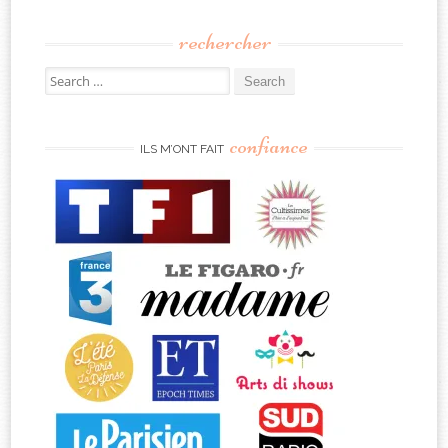
rechercher
Search
for:
confiance
ILS M’ONT FAIT