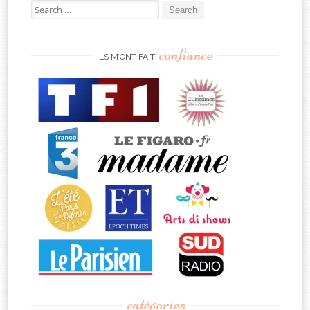
Search
for:
confiance
ILS M’ONT FAIT
catégories