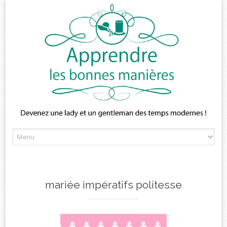
Skip
to
content
mariée impératifs politesse