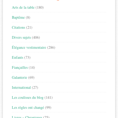
Arts de la table
(180)
Baptême
(8)
Citations
(21)
Divers sujets
(406)
Élégance vestimentaire
(286)
Enfants
(73)
Fiançailles
(14)
Galanterie
(69)
International
(27)
Les coulisses du blog
(141)
Les règles ont changé
(99)
Livres – Chroniques
(75)