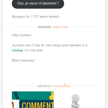
ici
Oui, je veux m'abonner !
Rejoignez les 2 472 autres abonnés
express
SONDAGE
Chers lecteurs,
Accordez-moi 2 min de votre temps pour répondre à ce
sondage
s’il vous plaît.
Merci beaucoup !
consultés
LES PLUS