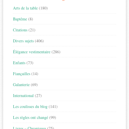
Arts de la table
(180)
Baptême
(8)
Citations
(21)
Divers sujets
(406)
Élégance vestimentaire
(286)
Enfants
(73)
Fiançailles
(14)
Galanterie
(69)
International
(27)
Les coulisses du blog
(141)
Les règles ont changé
(99)
Livres – Chroniques
(75)