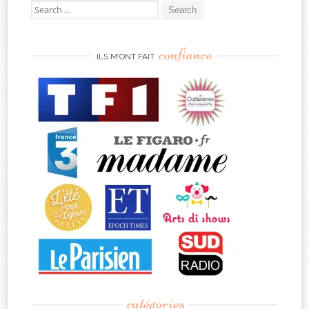
Search
for:
confiance
ILS M’ONT FAIT
catégories