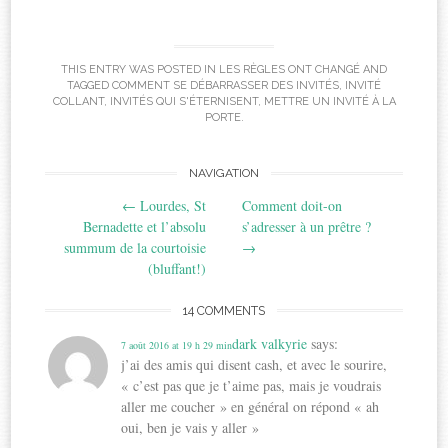
THIS ENTRY WAS POSTED IN
LES RÈGLES ONT CHANGÉ
AND
TAGGED
COMMENT SE DÉBARRASSER DES INVITÉS
,
INVITÉ
COLLANT
,
INVITÉS QUI S'ÉTERNISENT
,
METTRE UN INVITÉ À LA
PORTE
.
Post
NAVIGATION
←
Lourdes, St
Comment doit-on
navigation
Bernadette et l’absolu
s’adresser à un prêtre ?
summum de la courtoisie
→
(bluffant!)
14 COMMENTS
dark valkyrie
says:
7 août 2016 at 19 h 29 min
j’ai des amis qui disent cash, et avec le sourire,
« c’est pas que je t’aime pas, mais je voudrais
aller me coucher » en général on répond « ah
oui, ben je vais y aller »