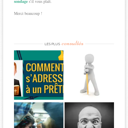
sondage
s’il vous plaît.
Merci beaucoup !
consultés
LES PLUS