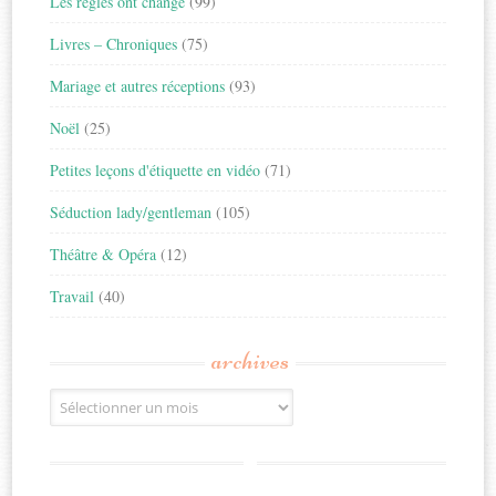
Les règles ont changé
(99)
Livres – Chroniques
(75)
Mariage et autres réceptions
(93)
Noël
(25)
Petites leçons d'étiquette en vidéo
(71)
Séduction lady/gentleman
(105)
Théâtre & Opéra
(12)
Travail
(40)
archives
Archives