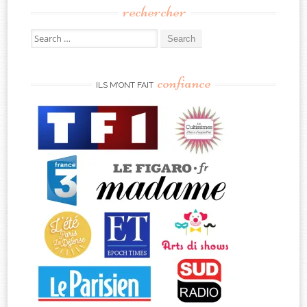
rechercher
Search
for:
confiance
ILS M’ONT FAIT