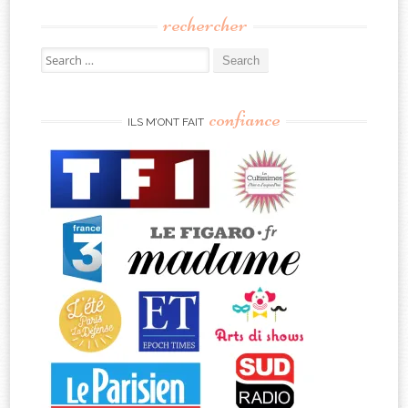
rechercher
Search
for:
confiance
ILS M’ONT FAIT