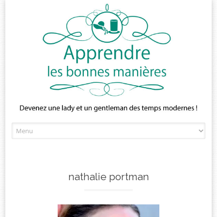
Skip
to
content
nathalie portman