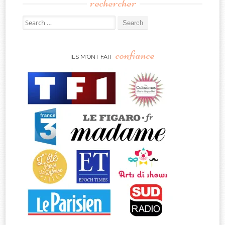
rechercher
Search
for:
confiance
ILS M’ONT FAIT