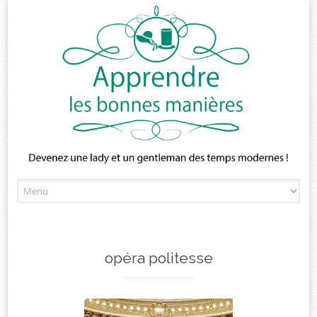
Skip
to
content
opéra politesse