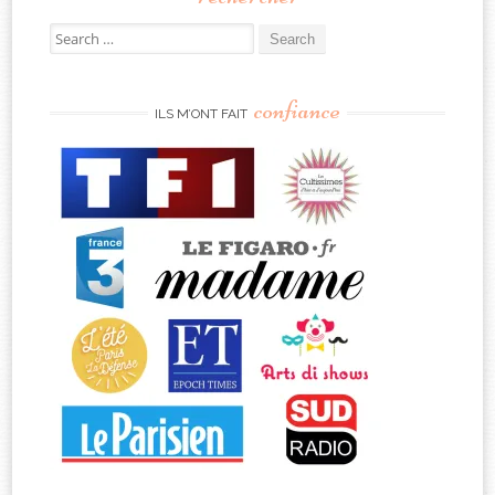
Search
for:
confiance
ILS M’ONT FAIT