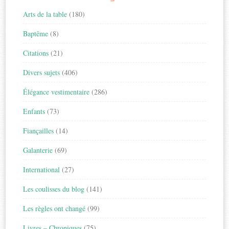
Arts de la table
(180)
Baptême
(8)
Citations
(21)
Divers sujets
(406)
Élégance vestimentaire
(286)
Enfants
(73)
Fiançailles
(14)
Galanterie
(69)
International
(27)
Les coulisses du blog
(141)
Les règles ont changé
(99)
Livres – Chroniques
(75)