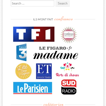
Search
for:
confiance
ILS M’ONT FAIT
catégories