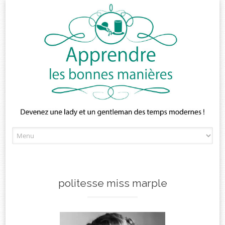
Skip
to
content
politesse miss marple