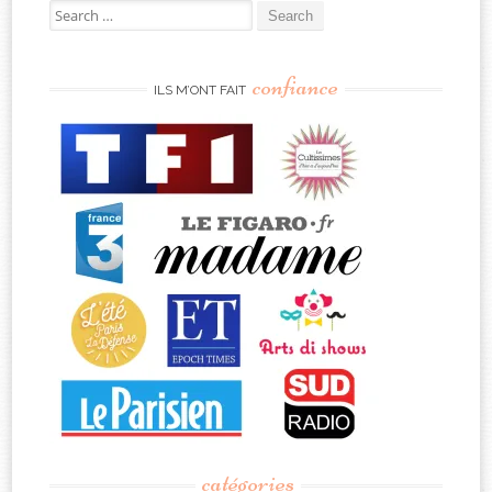
Search
for:
confiance
ILS M’ONT FAIT
catégories