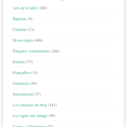
Arts de la table
(180)
Baptême
(8)
Citations
(21)
Divers sujets
(406)
Élégance vestimentaire
(286)
Enfants
(73)
Fiançailles
(14)
Galanterie
(69)
International
(27)
Les coulisses du blog
(141)
Les règles ont changé
(99)
Livres – Chroniques
(75)