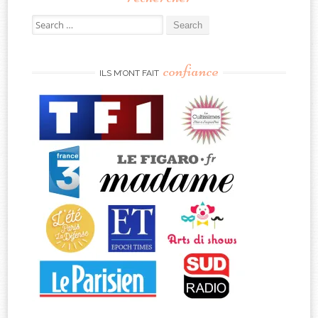
Search
for:
confiance
ILS M’ONT FAIT