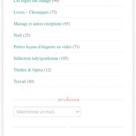
Les règles ont changé
(99)
Livres – Chroniques
(75)
Mariage et autres réceptions
(93)
Noël
(25)
Petites leçons d'étiquette en vidéo
(71)
Séduction lady/gentleman
(105)
Théâtre & Opéra
(12)
Travail
(40)
archives
Archives