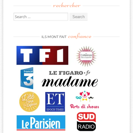
rechercher
Search
for:
confiance
ILS M’ONT FAIT