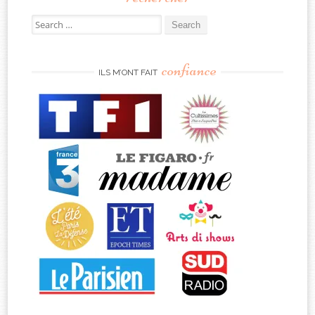
Search
for:
confiance
ILS M’ONT FAIT