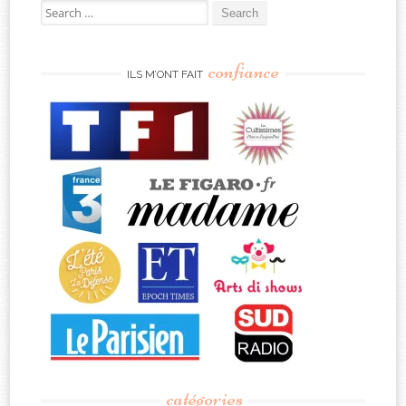
Search
for:
confiance
ILS M’ONT FAIT
catégories