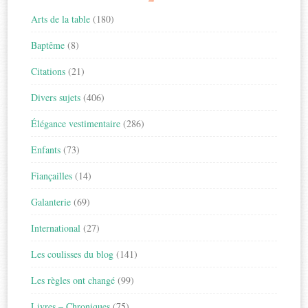
Arts de la table
(180)
Baptême
(8)
Citations
(21)
Divers sujets
(406)
Élégance vestimentaire
(286)
Enfants
(73)
Fiançailles
(14)
Galanterie
(69)
International
(27)
Les coulisses du blog
(141)
Les règles ont changé
(99)
Livres – Chroniques
(75)