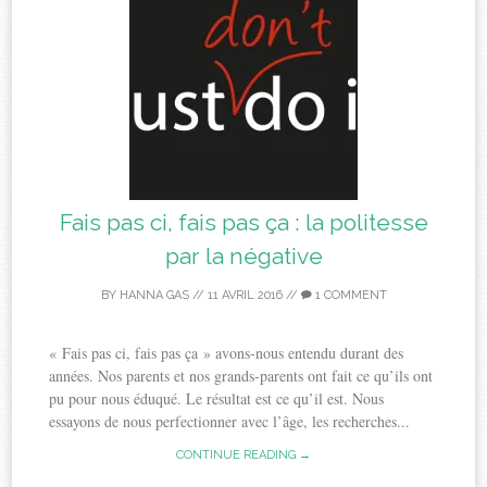
Fais pas ci, fais pas ça : la politesse
par la négative
BY
HANNA GAS
//
11 AVRIL 2016
//
1 COMMENT
« Fais pas ci, fais pas ça » avons-nous entendu durant des
années. Nos parents et nos grands-parents ont fait ce qu’ils ont
pu pour nous éduqué. Le résultat est ce qu’il est. Nous
essayons de nous perfectionner avec l’âge, les recherches...
CONTINUE READING →